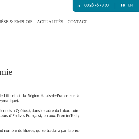
03 28 76 73 90
FR
EN
HÈSE & EMPLOIS
ACTUALITÉS
CONTACT
omie
de Lille et de la Région Hauts-de-France sur la
nzymatique).
tionnels à Québec), dans le cadre du Laboratoire
cteurs d’Endives Français), Leroux, PremierTech,
d nombre de filières, qui se traduira par la prise