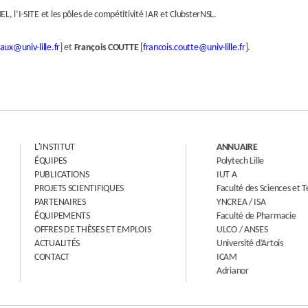
EL, l’I-SITE et les pôles de compétitivité IAR et ClubsterNSL.
aux@univ-lille.fr
] et
François COUTTE
[
francois.coutte@univ-lille.fr
].
L'INSTITUT
ANNUAIRE
ÉQUIPES
Polytech Lille
PUBLICATIONS
IUT A
PROJETS SCIENTIFIQUES
Faculté des Sciences et Te
PARTENAIRES
YNCREA / ISA
ÉQUIPEMENTS
Faculté de Pharmacie
OFFRES DE THÈSES ET EMPLOIS
ULCO / ANSES
ACTUALITÉS
Université d’Artois
CONTACT
ICAM
Adrianor