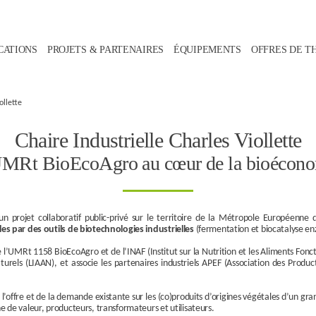
CATIONS
PROJETS & PARTENAIRES
ÉQUIPEMENTS
OFFRES DE T
ollette
Chaire Industrielle Charles Viollette
MRt BioEcoAgro au cœur de la bioécon
un projet collaboratif public-privé sur le territoire de la Métropole Européenne 
les par des outils de biotechnologies industrielles
(fermentation et biocatalyse e
 l’UMRt 1158 BioEcoAgro et de l’INAF (Institut sur la Nutrition et les Aliments Fonc
turels (LIAAN), et associe les partenaires industriels APEF (Association des Produ
l’offre et de la demande existante sur les (co)produits d’origines végétales d’un gran
e de valeur, producteurs, transformateurs et utilisateurs.