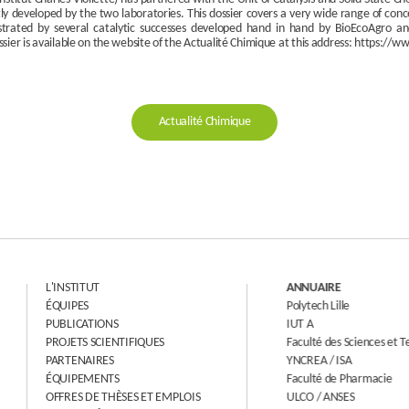
ntly developed by the two laboratories. This dossier covers a very wide range of conce
illustrated by several catalytic successes developed hand in hand by BioEcoAgr
 dossier is available on the website of the Actualité Chimique at this address: https
Actualité Chimique
L'INSTITUT
ANNUAIRE
ÉQUIPES
Polytech Lille
PUBLICATIONS
IUT A
PROJETS SCIENTIFIQUES
Faculté des Sciences et Techn
PARTENAIRES
YNCREA / ISA
ÉQUIPEMENTS
Faculté de Pharmacie
OFFRES DE THÈSES ET EMPLOIS
ULCO / ANSES