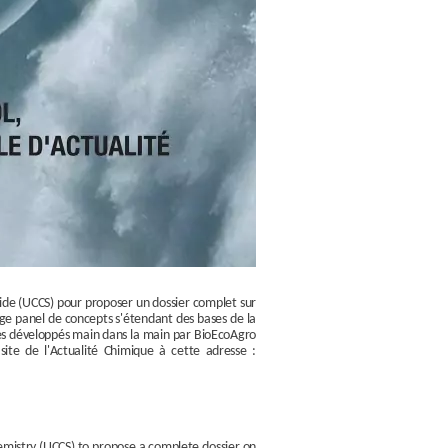
olide (UCCS) pour proposer un dossier complet sur
rge panel de concepts s'étendant des bases de la
ques développés main dans la main par BioEcoAgro
site de l'Actualité Chimique à cette adresse :
hemistry (UCCS) to propose a complete dossier on