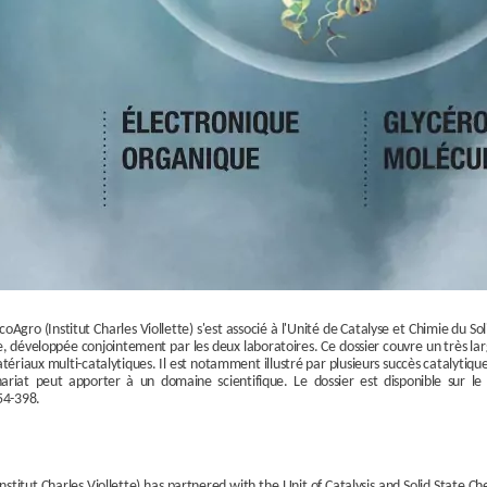
oAgro (Institut Charles Viollette) s'est associé à l'Unité de Catalyse et Chimie du S
de, développée conjointement par les deux laboratoires. Ce dossier couvre un très la
tériaux multi-catalytiques. Il est notamment illustré par plusieurs succès catalyti
iat peut apporter à un domaine scientifique. Le dossier est disponible sur le 
54-398.
titut Charles Viollette) has partnered with the Unit of Catalysis and Solid State C