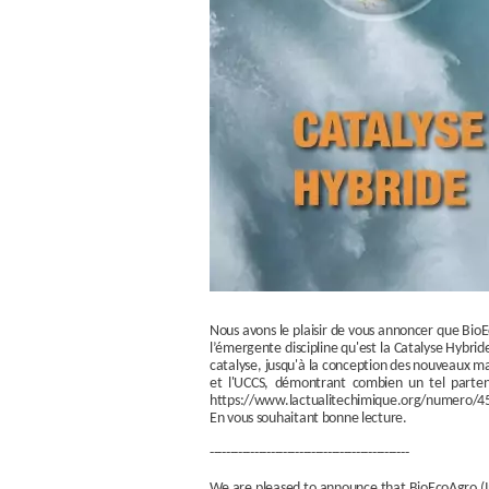
Nous avons le plaisir de vous annoncer que BioEc
l’émergente discipline qu'est la Catalyse Hybri
catalyse, jusqu'à la conception des nouveaux ma
et l'UCCS, démontrant combien un tel partenar
https://www.lactualitechimique.org/numero/4
En vous souhaitant bonne lecture.
-------------------------------------------------
We are pleased to announce that BioEcoAgro (Ins